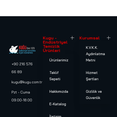
Kugu -
Kurumsal
Endüstriyel
Temizlik
K.V.K.K.
Ürünleri
Aydınlatma
Ürünlerimiz
Metni
+90 216 576
66 89
Teklif
Hizmet
Sepeti
Şartları
kugu@kugu.com.tr
Hakkımızda
Gizlilik ve
Pzt - Cuma
Güvenlik
09.00-18.00
E-Katalog
İletişim