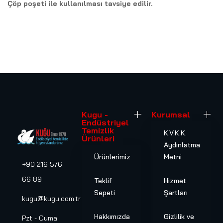
Çöp poşeti ile kullanılması tavsiye edilir.
Kugu -
Kurumsal
Endüstriyel
Temizlik
K.V.K.K.
Ürünleri
Aydınlatma
Ürünlerimiz
Metni
+90 216 576
66 89
Teklif
Hizmet
Sepeti
Şartları
kugu@kugu.com.tr
Hakkımızda
Gizlilik ve
Pzt - Cuma