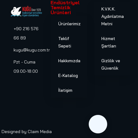
Endüstriyel
Temizlik
K.V.K.K.
Ürünleri
Aydınlatma
Ürünlerimiz
Metni
+90 216 576
66 89
Teklif
Hizmet
Sepeti
Şartları
kugu@kugu.com.tr
Hakkımızda
Gizlilik ve
Pzt - Cuma
Güvenlik
09.00-18.00
E-Katalog
İletişim
Designed by
Claim Media