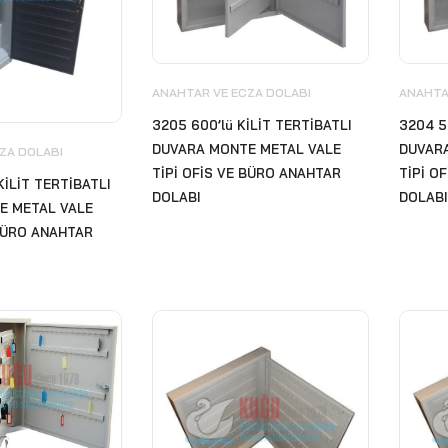
ANAHTAR VE ECZA DOLABI
ANAHTA
3205 600’lü KİLİT TERTİBATLI
3204 5
DUVARA MONTE METAL VALE
DUVAR
ZA DOLABI
TİPİ OFİS VE BÜRO ANAHTAR
TİPİ O
 KİLİT TERTİBATLI
DOLABI
DOLABI
E METAL VALE
 BÜRO ANAHTAR