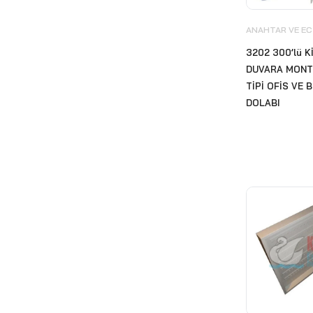
El Kurutma Cihazları
(34)
ANAHTAR VE EC
Engelli Tutunma Barları
(12)
3202 300’lü K
Eyüp Sabri Tuncer
(1)
DUVARA MONT
EZshine Elmas Pedleri
(4)
TİPİ OFİS VE
DOLABI
Fantom Profesyonel
(12)
Focus
(74)
Fotoselli Batarya
(11)
Geri Dönüşüm Sıfır Atık Çöp
Kovası
(98)
Güzel Kokular ve Koku
Makineleri
(48)
Islak Hacim Ekipmanları
(71)
Kombine Kağıt Havlu
Sistemleri
(24)