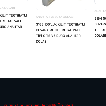
ZA DOLABI
ANAHTA
KİLİT TERTİBATLI
ANAHTAR VE ECZA DOLABI
3164 5
E METAL VALE
DUVAR
3165 100’LÜK KİLİT TERTİBATLI
 BÜRO ANAHTAR
TİPİ O
DUVARA MONTE METAL VALE
DOLABI
TİPİ OFİS VE BÜRO ANAHTAR
DOLABI
Kugu - Endüstriyel Temizlik Ürünleri