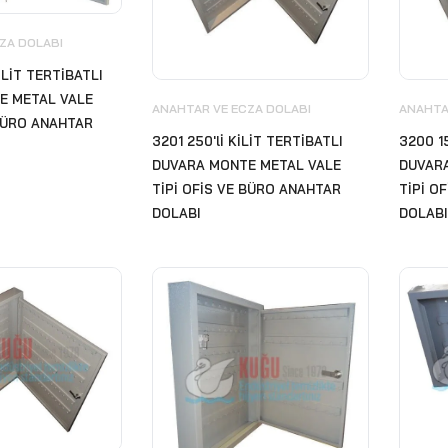
ZA DOLABI
İLİT TERTİBATLI
E METAL VALE
ANAHTAR VE ECZA DOLABI
ANAHTA
 BÜRO ANAHTAR
3201 250'lİ KİLİT TERTİBATLI
3200 1
DUVARA MONTE METAL VALE
DUVAR
TİPİ OFİS VE BÜRO ANAHTAR
TİPİ O
DOLABI
DOLABI