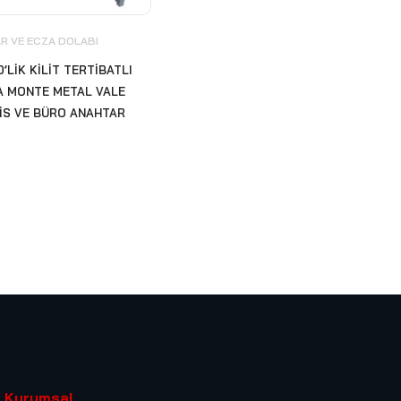
R VE ECZA DOLABI
0’LİK KİLİT TERTİBATLI
A MONTE METAL VALE
FİS VE BÜRO ANAHTAR
Kurumsal