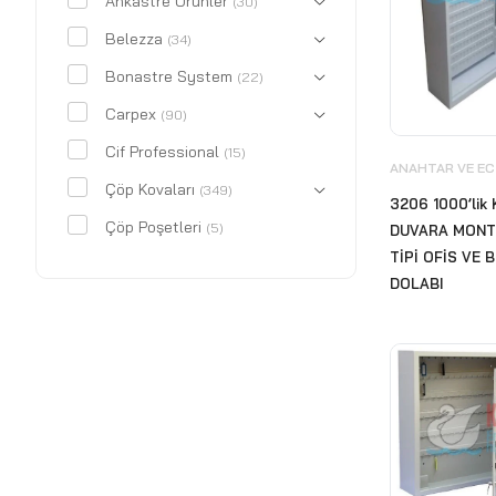
Ankastre Ürünler
(30)
Belezza
(34)
Bonastre System
(22)
Carpex
(90)
Cif Professional
(15)
ANAHTAR VE EC
Çöp Kovaları
(349)
3206 1000’lik
Çöp Poşetleri
(5)
DUVARA MONT
TİPİ OFİS VE
CWS
(18)
DOLABI
Deri Kaplı Ürünler
(29)
Dezenfektan Hijyen Standı
(12)
Diversey
(412)
Ecolab
(240)
Ekokim Hijyen ve Temizlik
Ürünleri
(30)