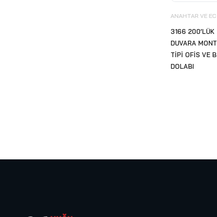
Küllükler
(5)
ANAHTAR VE EC
Maratem
(47)
3166 200’LÜK 
Medikal Ürünler
(2)
DUVARA MONT
TİPİ OFİS VE
Metal Aparatlar
(31)
DOLABI
NESTLÉ® PROFESSIONAL
(2)
Otel ve Restaurant
Ekipmanları
(57)
Anahtar ve Ecza Dolabı
(11)
Aynalar
(4)
Banyo Ekipmanları
(18)
Karşılama Sunum Tepsisi
(13)
Makyaj Aynaları
(2)