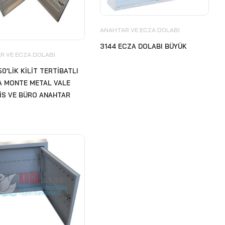
ANAHTAR VE ECZA DOLABI
3144 ECZA DOLABI BÜYÜK
R VE ECZA DOLABI
50’LİK KİLİT TERTİBATLI
A MONTE METAL VALE
FİS VE BÜRO ANAHTAR