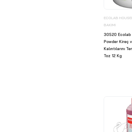
ECOLAB KİŞİSEL VE EL
HİJYEN ÜRÜNLERİ
(20)
ECOLAB HOUSEK
Ecolab Mutfak Hijyeni
(64)
BAKIMI
ECOLAB ÖZEL ÜRÜNLER
30520 Ecolab 
(9)
Powder Kireç 
Kalıntılarını 
ECOLAB TEKSTİL HİJYENİ
Toz 12 Kg
(45)
Ekipmanlar
(45)
TopClin
(17)
Ekokim Hijyen ve Temizlik
Ürünleri
(30)
El Kurutma Cihazları
(34)
Engelli Tutunma Barları
(12)
Eyüp Sabri Tuncer
(1)