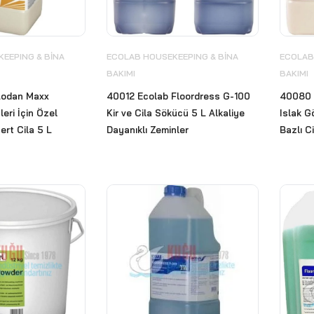
EEPING & BİNA
ECOLAB HOUSEKEEPING & BİNA
ECOLAB
BAKIMI
BAKIMI
Lodan Maxx
40012 Ecolab Floordress G-100
40080 
eri İçin Özel
Kir ve Cila Sökücü 5 L Alkaliye
Islak G
ert Cila 5 L
Dayanıklı Zeminler
Bazlı C