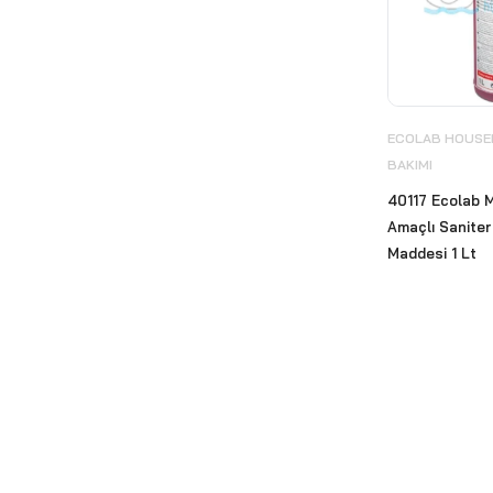
EZshine Elmas Pedleri
(4)
Fantom Profesyonel
(12)
Focus
(74)
Fotoselli Batarya
(11)
ECOLAB HOUSEK
BAKIMI
Geri Dönüşüm Sıfır Atık Çöp
Kovası
(98)
40117 Ecolab M
Amaçlı Saniter
Güzel Kokular ve Koku
Maddesi 1 Lt
Makineleri
(48)
Islak Hacim Ekipmanları
(71)
Kombine Kağıt Havlu
Sistemleri
(24)
Küllükler
(5)
Maratem
(47)
Medikal Ürünler
(2)