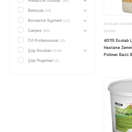
Ankastre Ürünler
(30)
Belezza
(34)
Bonastre System
(22)
ECOLAB HOUSEK
Carpex
(90)
BAKIMI
Cif Professional
40115 Ecolab 
(15)
Hastane Zeminl
Çöp Kovaları
(349)
Polimer Bazlı S
Çöp Poşetleri
(5)
CWS
(18)
Deri Kaplı Ürünler
(29)
Dezenfektan Hijyen Standı
(12)
Diversey
(412)
Ecolab
(240)
ECOLAB HOUSEKEEPING
& BİNA BAKIMI
(53)