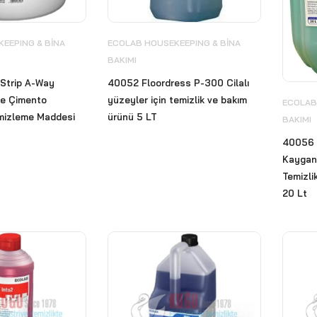
EEPING & BİNA
ECOLAB HOUSEKEEPING & BİNA
BAKIMI
Strip A-Way
40052 Floordress P-300 Cilalı
ve Çimento
yüzeyler için temizlik ve bakım
ECOLAB
Temizleme Maddesi
ürünü 5 LT
BAKIMI
40056 
Kayganl
Temizli
20 Lt