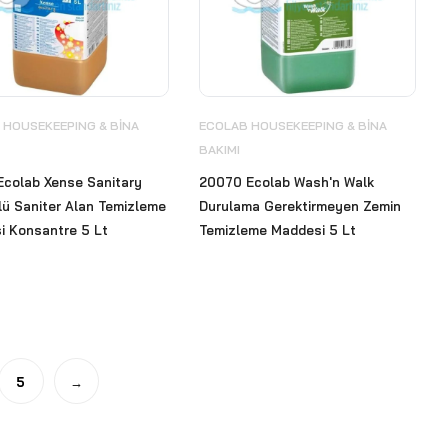
 HOUSEKEEPING & BİNA
ECOLAB HOUSEKEEPING & BİNA
BAKIMI
Ecolab Xense Sanitary
20070 Ecolab Wash'n Walk
ü Saniter Alan Temizleme
Durulama Gerektirmeyen Zemin
i Konsantre 5 Lt
Temizleme Maddesi 5 Lt
5
→