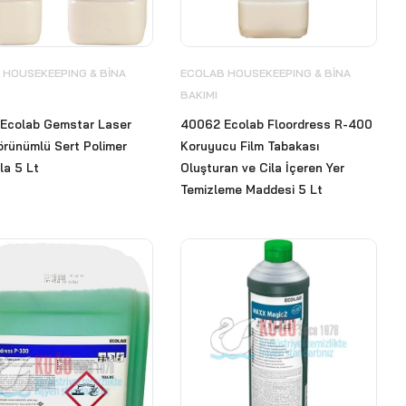
 HOUSEKEEPING & BİNA
ECOLAB HOUSEKEEPING & BİNA
BAKIMI
Ecolab Gemstar Laser
40062 Ecolab Floordress R-400
örünümlü Sert Polimer
Koruyucu Film Tabakası
ila 5 Lt
Oluşturan ve Cila İçeren Yer
Temizleme Maddesi 5 Lt