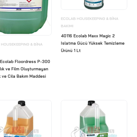
ECOLAB HOUSEKEEPING & BİNA
BAKIMI
40116 Ecolab Maxx Magic 2
Islatma Gücü Yüksek Temizleme
 HOUSEKEEPING & BİNA
Ürünü 1 Lt
Ecolab Floordress P-300
ık ve Film Oluşturmayan
k ve Cila Bakım Maddesi