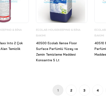
EEPING & BİNA
ECOLAB HOUSEKEEPING & BİNA
ECOLAB
BAKIMI
BAKIMI
axx Into 2 Çok
40500 Ecolab Xense Floor
40510 
 Alan Temizlik
Surface Parfümlü Yüzey ve
Parfüml
Zemin Temizleme Maddesi
Maddes
Konsantre 5 Lt
1
2
3
4