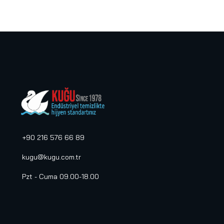
Metal Aparatlar
(31)
NESTLÉ® PROFESSIONAL
(2)
Otel ve Restaurant
Ekipmanları
(57)
Plastik Aparatlar
(117)
Portmantolar ve Askılıklar
(9)
Pulex
(37)
Sarf Malzemeler
(128)
+90 216 576 66 89
Selin Hijyen Ürünleri
(9)
Selpak Professional
(25)
kugu@kugu.com.tr
Sens
(5)
Pzt - Cuma 09.00-18.00
Sensörlü Aparatlar
(54)
Su Sebili
(1)
Taski Makineler
(3)