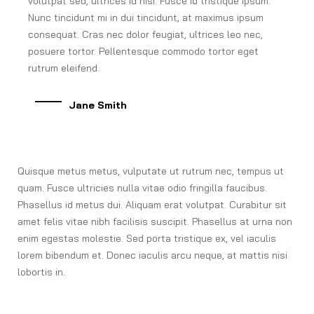
volutpat sed, ultrices id nisi. Fusce id tristique ipsum.
Nunc tincidunt mi in dui tincidunt, at maximus ipsum
consequat. Cras nec dolor feugiat, ultrices leo nec,
posuere tortor. Pellentesque commodo tortor eget
rutrum eleifend.
Jane Smith
Quisque metus metus, vulputate ut rutrum nec, tempus ut
quam. Fusce ultricies nulla vitae odio fringilla faucibus.
Phasellus id metus dui. Aliquam erat volutpat. Curabitur sit
amet felis vitae nibh facilisis suscipit. Phasellus at urna non
enim egestas molestie. Sed porta tristique ex, vel iaculis
lorem bibendum et. Donec iaculis arcu neque, at mattis nisi
lobortis in.