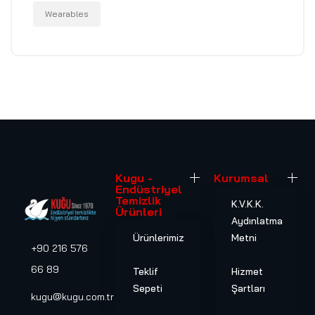
Wearables
Kugu -
Kurumsal
Endüstriyel
Temizlik
K.V.K.K.
Ürünleri
Aydınlatma
Ürünlerimiz
Metni
+90 216 576
66 89
Teklif
Hizmet
Sepeti
Şartları
kugu@kugu.com.tr