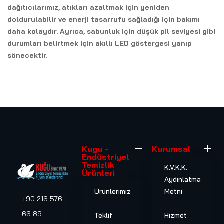
dağıtıcılarımız, atıkları azaltmak için yeniden
doldurulabilir ve enerji tasarrufu sağladığı için bakımı
daha kolaydır. Ayrıca, sabunluk için düşük pil seviyesi gibi
durumları belirtmek için akıllı LED göstergesi yanıp
sönecektir.
Kugu -
Kurumsal
Endüstriyel
Temizlik
K.V.K.K.
Ürünleri
Aydınlatma
Ürünlerimiz
Metni
+90 216 576
66 89
Teklif
Hizmet