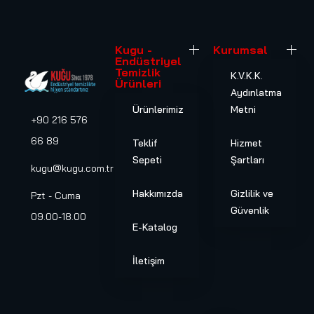
Kugu -
Kurumsal
Endüstriyel
Temizlik
K.V.K.K.
Ürünleri
Aydınlatma
Ürünlerimiz
Metni
+90 216 576
66 89
Teklif
Hizmet
Sepeti
Şartları
kugu@kugu.com.tr
Hakkımızda
Gizlilik ve
Pzt - Cuma
Güvenlik
09.00-18.00
E-Katalog
İletişim