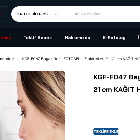
L
KATEGORILERIMIZ
ÜRÜN ADINI GIRIN
rimiz
Teklif Sepeti
Hakkımızda
E-Katalog
nserleri
KGF-F047 Beyaz Renk FOTOSELLİ Elektrikli ve Pilli 21 cm KAĞIT H
KGF-F047 Beya
21 cm KAĞIT 
TEKLIFE EKLE