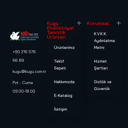
Kugu -
Kurumsal
Endüstriyel
Temizlik
K.V.K.K.
Ürünleri
Aydınlatma
Ürünlerimiz
Metni
+90 216 576
66 89
Teklif
Hizmet
Sepeti
Şartları
kugu@kugu.com.tr
Hakkımızda
Gizlilik ve
Pzt - Cuma
Güvenlik
09.00-18.00
E-Katalog
İletişim