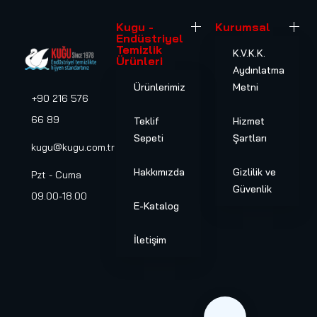
Kugu -
Kurumsal
Endüstriyel
Temizlik
K.V.K.K.
Ürünleri
Aydınlatma
Ürünlerimiz
Metni
+90 216 576
66 89
Teklif
Hizmet
Sepeti
Şartları
kugu@kugu.com.tr
Hakkımızda
Gizlilik ve
Pzt - Cuma
Güvenlik
09.00-18.00
E-Katalog
İletişim