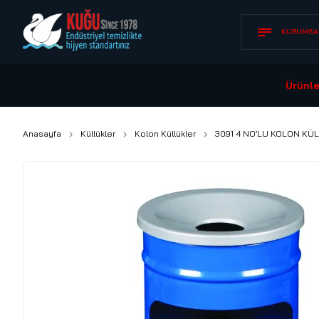
KURUMSA
Ürünle
Anasayfa
Küllükler
Kolon Küllükler
3091 4 NO’LU KOLON KÜ