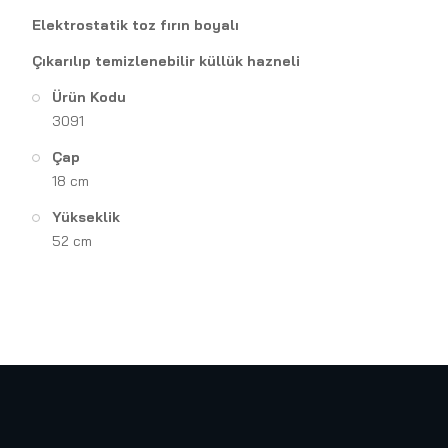
Elektrostatik toz fırın boyalı
Çıkarılıp temizlenebilir küllük hazneli
Ürün Kodu
3091
Çap
18 cm
Yükseklik
52 cm