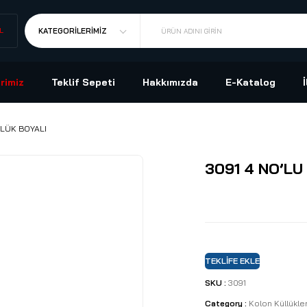
L
KATEGORILERIMIZ
ÜRÜN ADINI GIRIN
rimiz
Teklif Sepeti
Hakkımızda
E-Katalog
LLÜK BOYALI
3091 4 NO’LU
TEKLIFE EKLE
SKU :
3091
Category :
Kolon Küllükle