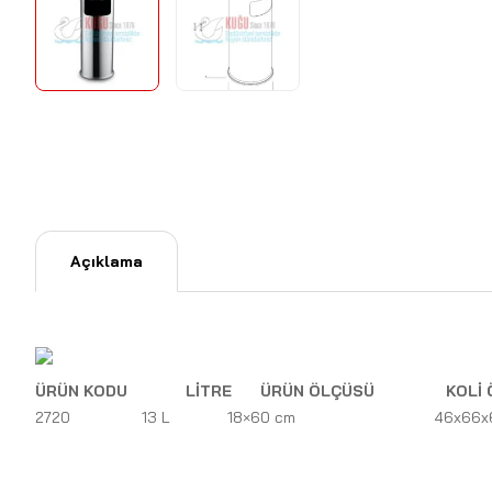
Açıklama
ÜRÜN KODU
LİTRE
ÜRÜN ÖLÇÜSÜ
KOLİ 
2720
13 L
18×60 cm
46x66x6