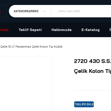
L
KATEGORILERIMIZ
ÜRÜN ADINI GIRIN
rimiz
Teklif Sepeti
Hakkımızda
E-Katalog
Çelik 13 LT Paslanmaz Çelik Kolon Tip Küllük
2720 430 S.S
Çelik Kolon Ti
TEKLIFE EKLE