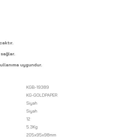
caktır.
 sağlar.
a kullanıma uygundur.
KGB-19389
KG-GOLDPAPER
Siyah
Siyah
12
5.3Kg
205x95x98mm