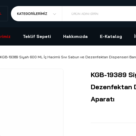
L
KATEGORILERIMIZ
ÜRÜN ADINI GIRIN
rimiz
Teklif Sepeti
Hakkımızda
E-Katalog
KGB-19389 Siyah 600 ML İç Hacimli Sıvı Sabun ve Dezenfektan Dispenseri Ban
KGB-19389 Siy
Dezenfektan 
Aparatı