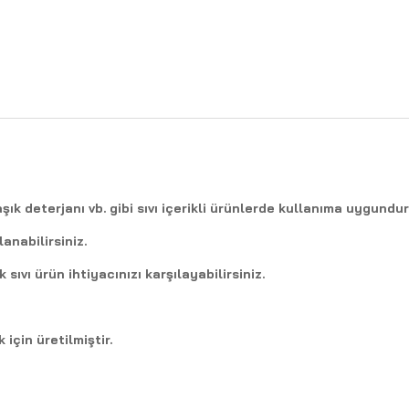
ık deterjanı vb. gibi sıvı içerikli ürünlerde kullanıma uygundur
anabilirsiniz.
ıvı ürün ihtiyacınızı karşılayabilirsiniz.
için üretilmiştir.