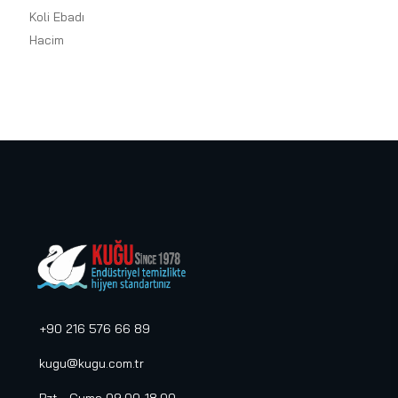
Koli Ebadı
Hacim
+90 216 576 66 89
kugu@kugu.com.tr
Pzt - Cuma 09.00-18.00