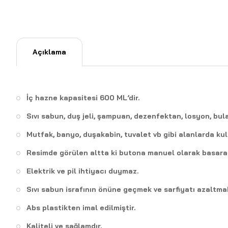
Açıklama
İç hazne kapasitesi 600 ML’dir.
Sıvı sabun, duş jeli, şampuan, dezenfektan, losyon, bulaş
Mutfak, banyo, duşakabin, tuvalet vb gibi alanlarda kull
Resimde görülen altta ki butona manuel olarak basarak s
Elektrik ve pil ihtiyacı duymaz.
Sıvı sabun israfının önüne geçmek ve sarfiyatı azaltmak 
Abs plastikten imal edilmiştir.
Kaliteli ve sağlamdır.