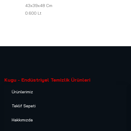
43x39x48 Cm
0.600 Lt
Kugu - Endüstriyel Temizlik Ürünleri
Ürünlerimiz
Teklif Sepeti
Hakkımızda