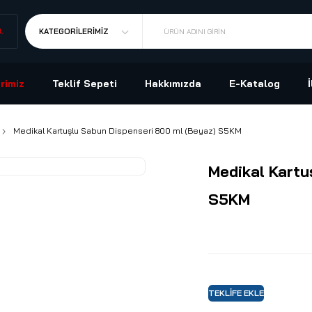
L
KATEGORILERIMIZ
ÜRÜN ADINI GIRIN
rimiz
Teklif Sepeti
Hakkımızda
E-Katalog
Medikal Kartuşlu Sabun Dispenseri 800 ml (Beyaz) S5KM
Medikal Kartu
S5KM
TEKLIFE EKLE