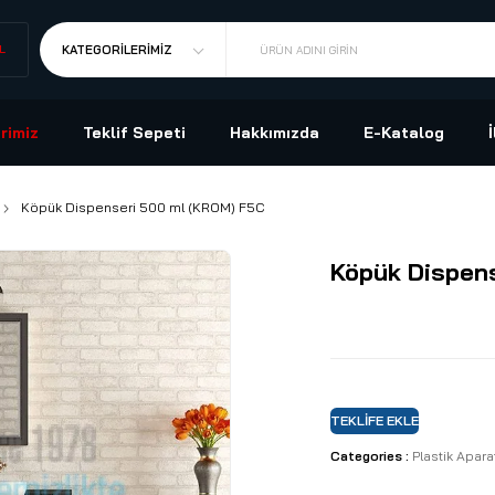
L
KATEGORILERIMIZ
ÜRÜN ADINI GIRIN
rimiz
Teklif Sepeti
Hakkımızda
E-Katalog
Köpük Dispenseri 500 ml (KROM) F5C
Köpük Dispen
TEKLIFE EKLE
Categories :
Plastik Apara