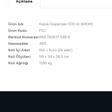
Açıklama
Ürün Adı
Köpük Dispenseri 500 ml (KROM)
Ürün Kodu
F5C
Barkod Numarası
869 742837 046 8
Hammadde
ABS
Koli İçi Adet
Koli + Kutu (24 adet)
Koli Ölçüleri
58 x 34 x 38,5 cm
Koli Ağırlığı
11,80 kg