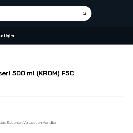
İletişim
seri 500 ml (KROM) F5C
tlar
,
Sabunluk Ve Losyon Vericiler