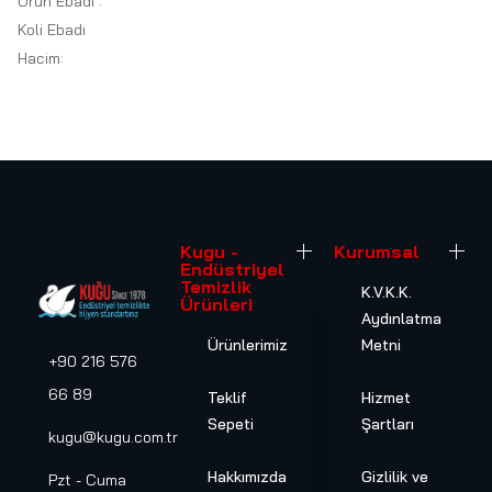
Ürün Ebadı :
Koli Ebadı
Hacim:
Kugu -
Kurumsal
Endüstriyel
Temizlik
K.V.K.K.
Ürünleri
Aydınlatma
Ürünlerimiz
Metni
+90 216 576
66 89
Teklif
Hizmet
Sepeti
Şartları
kugu@kugu.com.tr
Hakkımızda
Gizlilik ve
Pzt - Cuma