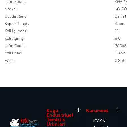
Ürün Kodu :
KGB-1
Marka :
KG-GO
Gövde Rengi :
Şeffaf
Kapak Rengi :
Krom
Koli İçi Adet :
12
Koli Ağırlığı :
9,6
Ürün Ebadı :
200x8
Koli Ebadı
39x29
Hacim
0.250 
Kugu -
Kurumsal
Endüstriyel
Temizlik
K.V.K.K.
Ürünleri