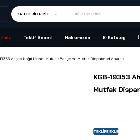
L
KATEGORILERIMIZ
ÜRÜN ADINI GIRIN
rimiz
Teklif Sepeti
Hakkımızda
E-Katalog
19353 Ahşap Kağıt Mendil Kutusu Banyo ve Mutfak Dispanseri Aparatı
KGB-19353 Ah
Mutfak Dispan
TEKLIFE EKLE