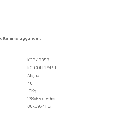
a kullanıma uygundur.
KGB-19353
KG-GOLDPAPER
Ahşap
40
13Kg
128x65x250mm
60x39x41 Cm