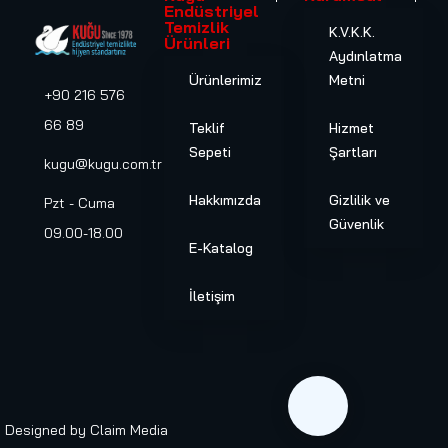
Endüstriyel
Temizlik
K.V.K.K.
Ürünleri
Aydınlatma
Ürünlerimiz
Metni
+90 216 576
66 89
Teklif
Hizmet
Sepeti
Şartları
kugu@kugu.com.tr
Hakkımızda
Gizlilik ve
Pzt - Cuma
Güvenlik
09.00-18.00
E-Katalog
İletişim
Designed by
Claim Media