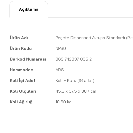
Açıklama
Ürün Adı
Peçete Dispenseri Avrupa Standardı (Be
Ürün Kodu
NP80
Barkod Numarası
869 742837 035 2
Hammadde
ABS
Koli İçi Adet
Koli + Kutu (18 adet)
Koli Ölçüleri
45,5 x 37,5 x 30,7 cm
Koli Ağırlığı
10,60 kg