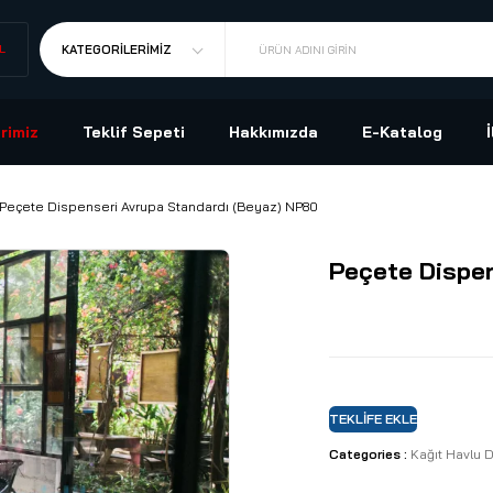
L
KATEGORILERIMIZ
ÜRÜN ADINI GIRIN
rimiz
Teklif Sepeti
Hakkımızda
E-Katalog
Peçete Dispenseri Avrupa Standardı (Beyaz) NP80
Peçete Dispen
TEKLIFE EKLE
Categories :
Kağıt Havlu 