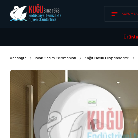
KURUMSA
Ürünle
Anasayfa
Islak Hacim Ekipmanları
Kağıt Havlu Dispenserleri