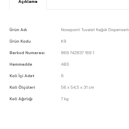
Açıklama
Ürün Adı
Nosepoint Tuvalet Kağıdı Dispenserl
Ürün Kodu
K9
Barkod Numarası
869 742837 169 1
Hammadde
ABS
Koli İçi Adet
6
Koli Ölçüleri
56 x 54,5 x 31 cm
Koli Ağırlığı
7 kg