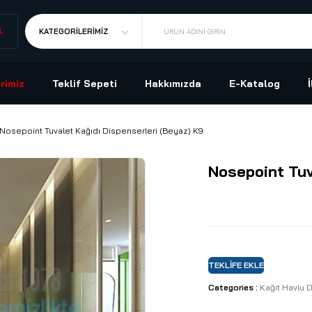
L
KATEGORILERIMIZ
ÜRÜN ADINI GIRIN
rimiz
Teklif Sepeti
Hakkımızda
E-Katalog
Nosepoint Tuvalet Kağıdı Dispenserleri (Beyaz) K9
Nosepoint Tuv
TEKLIFE EKLE
Categories :
Kağıt Havlu 