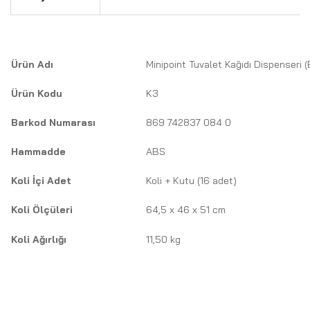
Ürün Adı
Minipoint Tuvalet Kağıdı Dispenseri 
Ürün Kodu
K3
Barkod Numarası
869 742837 084 0
Hammadde
ABS
Koli İçi Adet
Koli + Kutu (16 adet)
Koli Ölçüleri
64,5 x 46 x 51 cm
Koli Ağırlığı
11,50 kg