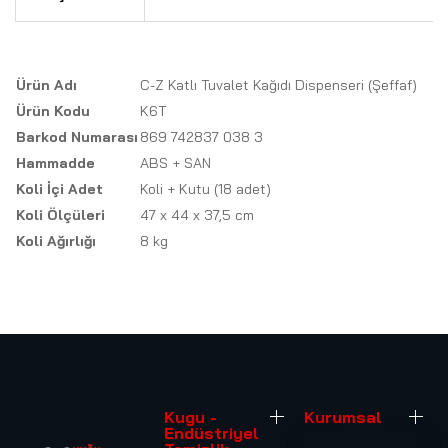
Ürün Adı
C-Z Katlı Tuvalet Kağıdı Dispenseri (Şeffaf)
Ürün Kodu
K6T
Barkod Numarası
869 742837 038 3
Hammadde
ABS + SAN
Koli İçi Adet
Koli + Kutu (18 adet)
Koli Ölçüleri
47 x 44 x 37,5 cm
Koli Ağırlığı
8 kg
Kugu -
Kurumsal
Endüstriyel