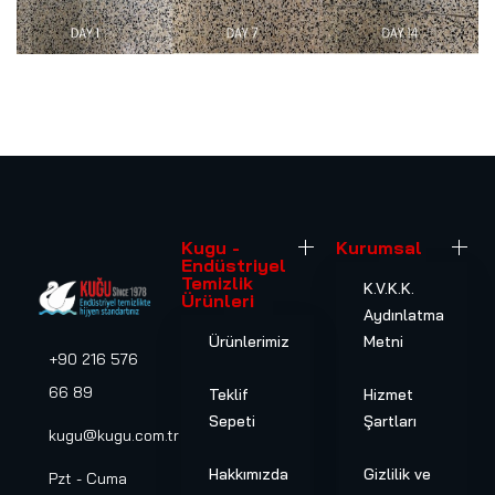
Kugu -
Kurumsal
Endüstriyel
Temizlik
K.V.K.K.
Ürünleri
Aydınlatma
Ürünlerimiz
Metni
+90 216 576
66 89
Teklif
Hizmet
Sepeti
Şartları
kugu@kugu.com.tr
Hakkımızda
Gizlilik ve
Pzt - Cuma