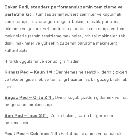
Bakım Pedi, standart performanslı zemin temizleme ve
parlatma kiti,
tüm taş zeminler, sert zeminler ve kaplamalı
zeminler için, restorasyon, soyma, bakım, temizlik, parlatma,
cilalama ve yüksek hızlı parlatma gibi tüm işlemler için ve tüm
makinelerle (zemin temizleme makineleri, orbital makineler, tek
diskli makineler ve yüksek hızlı zemin parlatma makineleri)
kullanılabilir.
4 farklı uygulama ve sonuç için 4 adım:
Kırmızı Ped – Kalın 1
#
:
Derinlemesine temizlik, derin çizikleri
ve lekeleri gidermek ve temiz, iyi hazırlanmış bir yüzey bırakmak
için.
Beyaz Ped – Orta 2
#
:
Ovma, küçük çizikleri gidermek ve mat
bir görünüm bırakmak için.
Sarı Ped – İnce 3
#
:
Zemin bakımı, saten bir görünüm
bırakmak için.
Yeşil Ped – Çok İnce 4
#
:
Parlatma, cilalama veya günlük