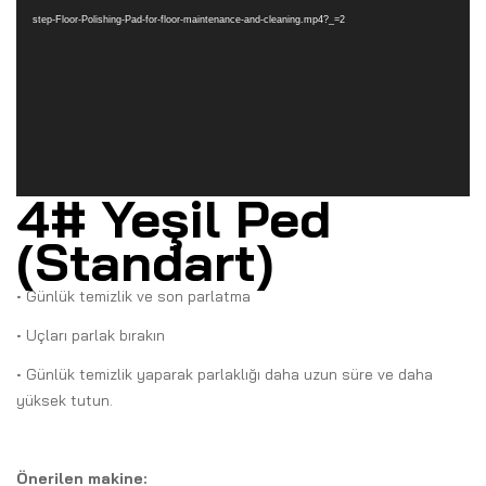
step-Floor-Polishing-Pad-for-floor-maintenance-and-cleaning.mp4?_=2
4# Yeşil Ped
(Standart)
• Günlük temizlik ve son parlatma
• Uçları parlak bırakın
• Günlük temizlik yaparak parlaklığı daha uzun süre ve daha
yüksek tutun.
Önerilen makine: