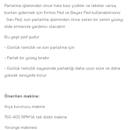
Parlatma işleminden önce hala bazı çizikler ve lekeler varsa,
bunları gidermek için
Kırmızı Ped
ve
Beyaz Ped
kullanabilirsiniz
.
Sarı Ped,
son parlatma işleminden önce saten bir zemin yüzeyi
elde etmenize yardımcı olacaktır.
Bu yeşil ped şudur:
• Günlük temizlik ve son parlatma için
• Parlak bir yüzey bırakır
• Günlük temizlik sayesinde parlaklığı daha uzun süre ve daha
yüksek seviyede korur.
Önerilen makine:
fırça kurutucu makine
150-400 RPM’lik tek diskli makine
Yörünge makinesi