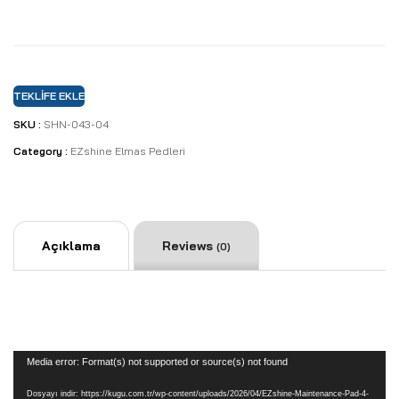
TEKLIFE EKLE
SKU :
SHN-043-04
Category :
EZshine Elmas Pedleri
Açıklama
Reviews
(0)
Video
Media error: Format(s) not supported or source(s) not found
oynatıcı
Dosyayı indir: https://kugu.com.tr/wp-content/uploads/2026/04/EZshine-Maintenance-Pad-4-