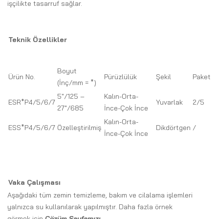
işçilikte tasarruf sağlar.
Teknik Özellikler
Boyut
Ürün No.
Pürüzlülük
Şekil
Paket
(İnç/mm = *)
5″/125 –
Kalın-Orta-
ESR*P4/5/6/7
Yuvarlak
2/5
27″/685
İnce-Çok İnce
Kalın-Orta-
ESS*P4/5/6/7
Özelleştirilmiş
Dikdörtgen
/
İnce-Çok İnce
Vaka Çalışması
Aşağıdaki tüm zemin temizleme, bakım ve cilalama işlemleri
yalnızca su kullanılarak yapılmıştır.
Daha fazla örnek
görmek
için
Çözüm Sayfamızı