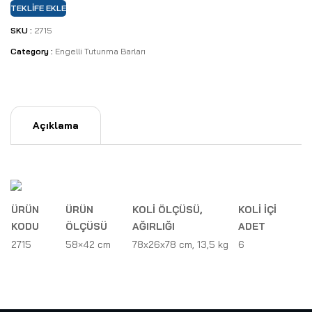
TEKLIFE EKLE
SKU :
2715
Category :
Engelli Tutunma Barları
Açıklama
ÜRÜN
ÜRÜN
KOLİ ÖLÇÜSÜ,
KOLİ İÇİ
KODU
ÖLÇÜSÜ
AĞIRLIĞI
ADET
2715
58×42 cm
78x26x78 cm, 13,5 kg
6