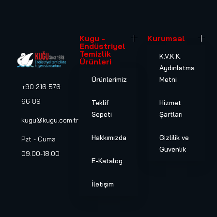
Kugu -
Kurumsal
Endüstriyel
Temizlik
K.V.K.K.
Ürünleri
Aydınlatma
Ürünlerimiz
Metni
+90 216 576
66 89
Teklif
Hizmet
Sepeti
Şartları
kugu@kugu.com.tr
Hakkımızda
Gizlilik ve
Pzt - Cuma
Güvenlik
09.00-18.00
E-Katalog
İletişim