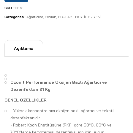
SKU :
10173
Categories :
Ağartıcılar
,
Ecolab
,
ECOLAB TEKSTİL HİJYENİ
Açıklama
Ozonit Performance Oksijen Bazlı Ağartıcı ve
Dezenfektan 21 Kg
GENEL ÖZELLİKLER
• Yüksek konsantre sıvı oksijen bazlı ağartıcı ve tekstil
dezenfektanıdır.
• Robert Koch Enstitüsüne (RKI) göre 50°C, 60°C ve
70°C’lerde kemotermal dezenfeksiyon için uygun