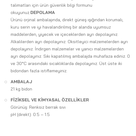
talimatları için ürün güvenlik bilgi formunu
okuyunuz.
DEPOLAMA
Ürünü orjinal ambalajında, direkt güneş ışığından korumalı,
kuru serin ve iyi havalandırılmış bir alanda uyumsuz
maddelerden, yiyecek ve içeceklerden ayrı depolayınız.
Alkalilerden ayrı depolayınız. Oksitleyici malzemelerden ayrı
depolayınız. İndirgen malzemeler ve yanıcı malzemelerden
ayrı depolayınız. Sıkı kapatılmış ambalajda muhafaza ediniz. 0
ve 30°C arasındaki sıcaklıklarda depolayınız. Üst üste iki
bidondan fazla istiflemeyiniz.
AMBALAJ
21 kg bidon
FİZİKSEL VE KİMYASAL ÖZELLİKLER
Görünüş: Renksiz berrak sıvı
pH (direkt): 0.5 – 1.5