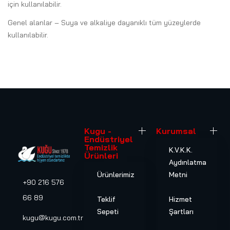
için kullanılabilir.
Genel alanlar – Suya ve alkaliye dayanıklı tüm yüzeylerde
kullanılabilir.
Kugu -
Kurumsal
Endüstriyel
Temizlik
K.V.K.K.
Ürünleri
Aydınlatma
Ürünlerimiz
Metni
+90 216 576
66 89
Teklif
Hizmet
Sepeti
Şartları
kugu@kugu.com.tr