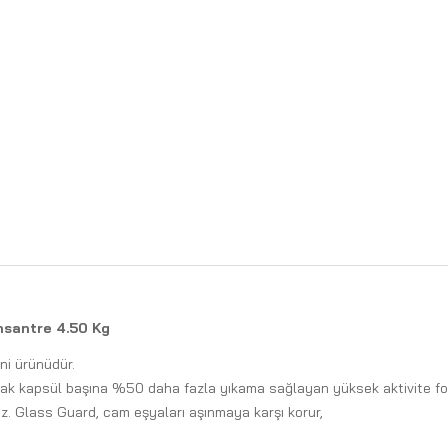
nsantre 4.50 Kg
eni ürünüdür.
ncak kapsül başına %50 daha fazla yıkama sağlayan yüksek aktivite for
z. Glass Guard, cam eşyaları aşınmaya karşı korur,