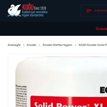
KURUMSA
Ürünle
Anasayfa
Ecolab
Ecolab Mutfak Hijyeni
30231 Ecolab Solid P