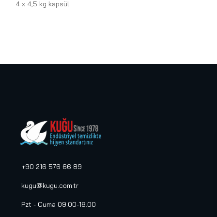
4 x 4,5 kg kapsül
+90 216 576 66 89
kugu@kugu.com.tr
Pzt - Cuma 09.00-18.00