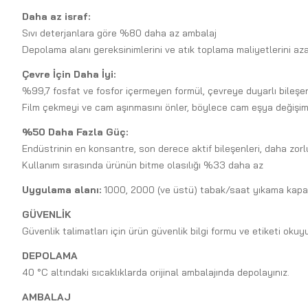
Daha az israf:
Sıvı deterjanlara göre %80 daha az ambalaj
Depolama alanı gereksinimlerini ve atık toplama maliyetlerini aza
Çevre İçin Daha İyi:
%99,7 fosfat ve fosfor içermeyen formül, çevreye duyarlı bileşenl
Film çekmeyi ve cam aşınmasını önler, böylece cam eşya değişimi
%50 Daha Fazla Güç:
Endüstrinin en konsantre, son derece aktif bileşenleri, daha zorlu
Kullanım sırasında ürünün bitme olasılığı %33 daha az
Uygulama alanı:
1000, 2000 (ve üstü) tabak/saat yıkama kapasi
GÜVENLİK
Güvenlik talimatları için ürün güvenlik bilgi formu ve etiketi okuy
DEPOLAMA
40 °C altındaki sıcaklıklarda orijinal ambalajında depolayınız.
AMBALAJ