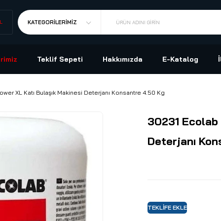
L
KATEGORILERIMIZ
ÜRÜN ADINI GIRIN
rimiz
Teklif Sepeti
Hakkımızda
E-Katalog
ower XL Katı Bulaşık Makinesi Deterjanı Konsantre 4.50 Kg
30231 Ecolab 
Deterjanı Kon
TEKLIFE EKLE