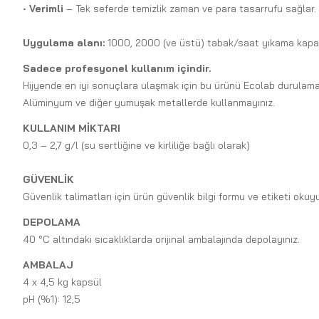
•
Verimli
– Tek seferde temizlik zaman ve para tasarrufu sağlar. Sı
Uygulama alanı:
1000, 2000 (ve üstü) tabak/saat yıkama kapasi
Sadece profesyonel kullanım içindir.
Hijyende en iyi sonuçlara ulaşmak için bu ürünü Ecolab durulama ü
Alüminyum ve diğer yumuşak metallerde kullanmayınız.
KULLANIM MİKTARI
0,3 – 2,7 g/l (su sertliğine ve kirliliğe bağlı olarak)
GÜVENLİK
Güvenlik talimatları için ürün güvenlik bilgi formu ve etiketi okuy
DEPOLAMA
40 °C altındaki sıcaklıklarda orijinal ambalajında depolayınız.
AMBALAJ
4 x 4,5 kg kapsül
pH (%1): 12,5