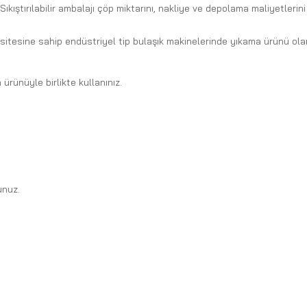
kıştırılabilir ambalajı çöp miktarını, nakliye ve depolama maliyetlerini
tesine sahip endüstriyel tip bulaşık makinelerinde yıkama ürünü olara
rünüyle birlikte kullanınız.
unuz.