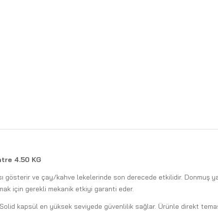
ntre 4.50 KG
 gösterir ve çay/kahve lekelerinde son derecede etkilidir. Donmuş yağ
mak için gerekli mekanik etkiyi garanti eder.
k Solid kapsül en yüksek seviyede güvenlilik sağlar. Ürünle direkt tema