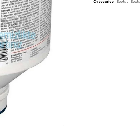
Categories :
Ecolab
,
Ecola