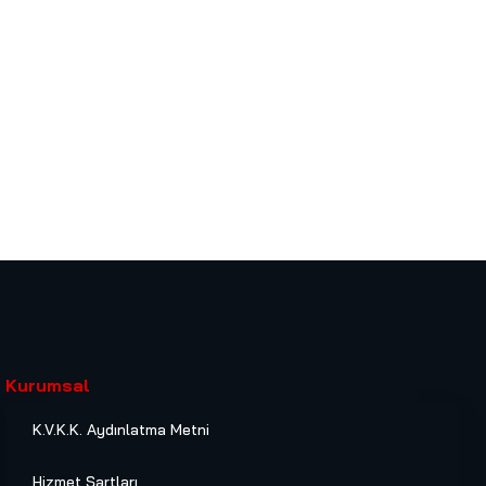
Kurumsal
K.V.K.K. Aydınlatma Metni
Hizmet Şartları