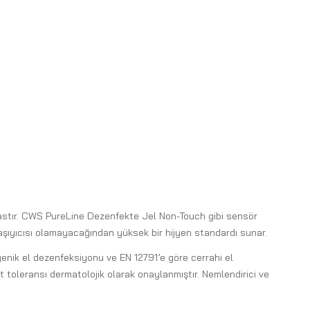
 esastır. CWS PureLine Dezenfekte Jel Non-Touch gibi sensör
aşıyıcısı olamayacağından yüksek bir hijyen standardı sunar.
jyenik el dezenfeksiyonu ve EN 12791’e göre cerrahi el
t toleransı dermatolojik olarak onaylanmıştır. Nemlendirici ve