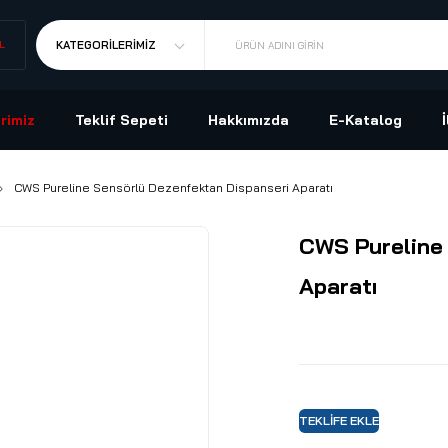
L
KATEGORILERIMIZ
ÜRÜN ADINI GIRIN
rimiz
Teklif Sepeti
Hakkımızda
E-Katalog
CWS Pureline Sensörlü Dezenfektan Dispanseri Aparatı
CWS Pureline
Aparatı
TEKLIFE EKLE