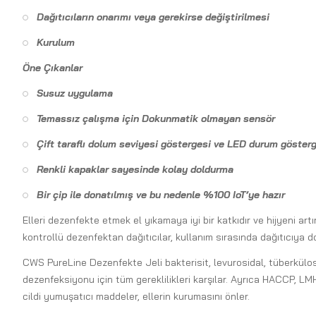
Dağıtıcıların onarımı veya gerekirse değiştirilmesi
Kurulum
Öne Çıkanlar
Susuz uygulama
Temassız çalışma için Dokunmatik olmayan sensör
Çift taraflı dolum seviyesi göstergesi ve LED durum göster
Renkli kapaklar sayesinde kolay doldurma
Bir çip ile donatılmış ve bu nedenle %100 IoT’ye hazır
Elleri dezenfekte etmek el yıkamaya iyi bir katkıdır ve hijyeni a
kontrollü dezenfektan dağıtıcılar, kullanım sırasında dağıtıcıya
CWS PureLine Dezenfekte Jeli bakterisit, levurosidal, tüberkülosid
dezenfeksiyonu için tüm gereklilikleri karşılar. Ayrıca HACCP, LMH
cildi yumuşatıcı maddeler, ellerin kurumasını önler.