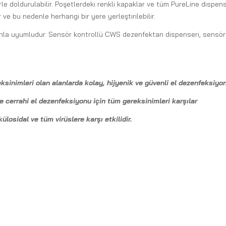
le doldurulabilir. Poşetlerdeki renkli kapaklar ve tüm PureLine dispen
 ve bu nedenle herhangi bir yere yerleştirilebilir.
unla uyumludur. Sensör kontrollü CWS dezenfektan dispenseri, sensörü 
ksinimleri olan alanlarda kolay, hijyenik ve güvenli el dezenfeksiyo
e cerrahi el dezenfeksiyonu için tüm gereksinimleri karşılar
losidal ve tüm virüslere karşı etkilidir.