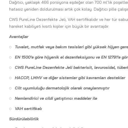
Dağıtıcı, yaklaşık 466 porsiyona eşdeğer olan 700 ml’lik poşetler
hatasız yeniden doldurulması artık çok kolay. Dağıtıcı pille çalışır
CWS PureLine Dezenfekte Jeli, VAH sertifikalıdır ve her tür sab
hareket kabiliyeti kısıtlı kişiler için büyük bir avantajdır.
Avantajlar
Tuvalet, mutfak veya bakım tesisleri gibi yüksek hijyen gere
EN 1500’e göre hijyenik el dezenfeksiyonu ve EN 12791’e gör
CWS PureLine Dezenfekte Jeli bakterisit, levurosidal, tüberkü
HACCP, LMHV ve diğer sistemler gibi kavramları destekler
Cilt uyumluluğu dermatolojik olarak onaylanmıştır
Nemlendirici ve cildi yatıştırıcı maddeler ile
VAH sertifikalı
Sürdürülebilirlik