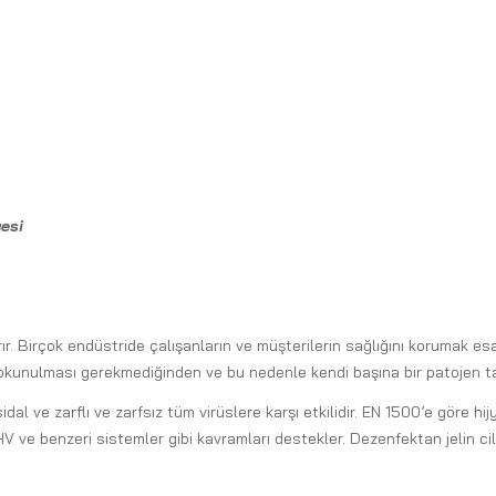
gesi
rtırır. Birçok endüstride çalışanların ve müşterilerin sağlığını korumak
 dokunulması gerekmediğinden ve bu nedenle kendi başına bir patojen t
al ve zarflı ve zarfsız tüm virüslere karşı etkilidir. EN 1500’e göre hi
V ve benzeri sistemler gibi kavramları destekler. Dezenfektan jelin cil