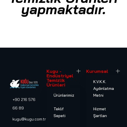
yapmaktadır.
Kugu -
Kurumsal
Endüstriyel
Temizlik
K.V.K.K.
Ürünleri
Aydınlatma
Ürünlerimiz
Metni
+90 216 576
66 89
Teklif
Hizmet
Sepeti
Şartları
kugu@kugu.com.tr