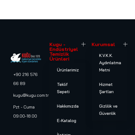
Kugu -
Kurumsal
Endüstriyel
Temizlik
K.V.K.K.
Ürünleri
Aydınlatma
Ürünlerimiz
Metni
+90 216 576
66 89
Teklif
Hizmet
Sepeti
Şartları
kugu@kugu.com.tr
Hakkımızda
Gizlilik ve
Pzt - Cuma
Güvenlik
09.00-18.00
E-Katalog