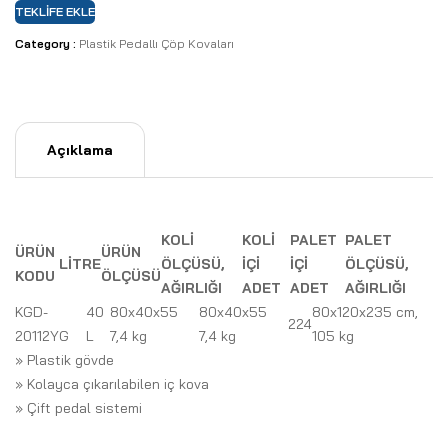
TEKLIFE EKLE
Category :
Plastik Pedallı Çöp Kovaları
Açıklama
KOLİ
KOLİ
PALET
PALET
ÜRÜN
ÜRÜN
LİTRE
ÖLÇÜSÜ,
İÇİ
İÇİ
ÖLÇÜSÜ,
KODU
ÖLÇÜSÜ
AĞIRLIĞI
ADET
ADET
AĞIRLIĞI
KGD-
40
80x40x55
80x40x55
80x120x235 cm,
2
24
20112YG
L
7,4 kg
7,4 kg
105 kg
» Plastik gövde
» Kolayca çıkarılabilen iç kova
» Çift pedal sistemi