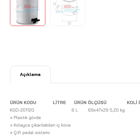
Açıklama
ÜRÜN KODU
LİTRE
ÜRÜN ÖLÇÜSÜ
KOLİ 
KGD-20112G
6 L
69x47x29 5,20 kg
» Plastik gövde
» Kolayca çıkarılabilen iç kova
» Çift pedal sistemi