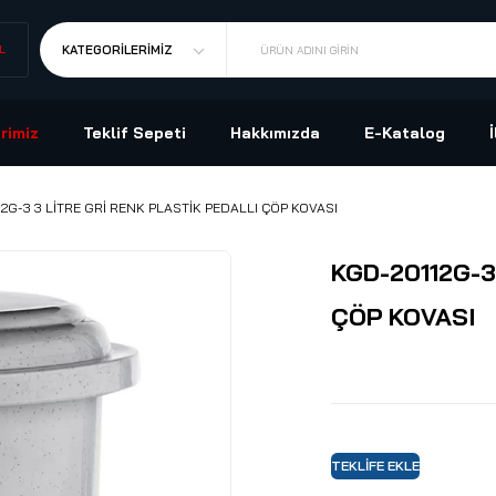
L
KATEGORILERIMIZ
ÜRÜN ADINI GIRIN
rimiz
Teklif Sepeti
Hakkımızda
E-Katalog
2G-3 3 LİTRE GRİ RENK PLASTİK PEDALLI ÇÖP KOVASI
KGD-20112G-3
ÇÖP KOVASI
TEKLIFE EKLE