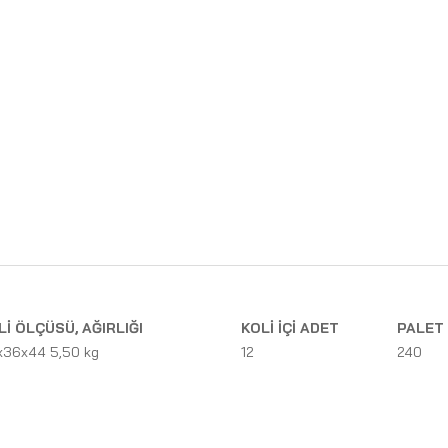
Lİ ÖLÇÜSÜ, AĞIRLIĞI
KOLİ İÇİ ADET
PALET 
x36x44 5,50 kg
12
240