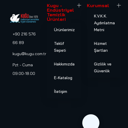
Kugu -
Kurumsal
Endüstriyel
Temizlik
K.V.K.K.
Ürünleri
Aydınlatma
Ürünlerimiz
Metni
+90 216 576
66 89
Teklif
Hizmet
Sepeti
Şartları
kugu@kugu.com.tr
Hakkımızda
Gizlilik ve
Pzt - Cuma
Güvenlik
09.00-18.00
E-Katalog
İletişim