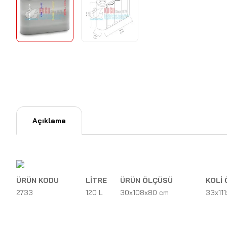
Açıklama
ÜRÜN KODU
LİTRE
ÜRÜN ÖLÇÜSÜ
KOLİ 
2733
120 L
30x108x80 cm
33x111