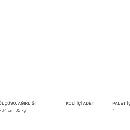
ÖLÇÜSÜ, AĞIRLIĞI
KOLİ İÇİ ADET
PALET İ
x84 cm, 32 kg
1
4