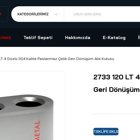
L
KATEGORILERIMIZ
ÜRÜN ADINI GIRIN
rimiz
Teklif Sepeti
Hakkımızda
E-Katalog
LT 4 Gözlü 304 Kalite Paslanmaz Çelik Geri Dönüşüm Atık Kutusu
2733 120 LT 4
Geri Dönüşüm
TEKLIFE EKLE