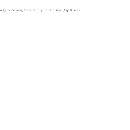
m Çöp Kovası
,
Geri Dönüşüm Sıfır Atık Çöp Kovası