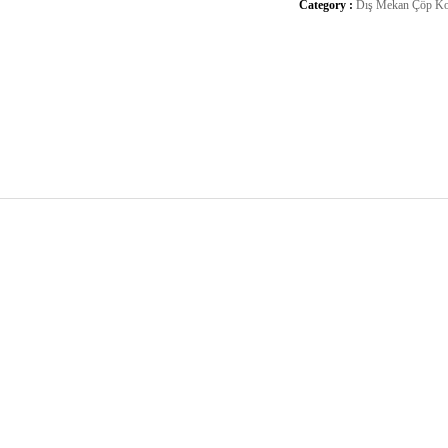
Category :
Dış Mekan Çöp Ko