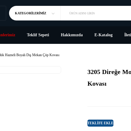
KATEGORILERIMIZ
ÜRÜN ADINI GIRIN
nlerimiz
Teklif Sepeti
Hakkımızda
E-Katalog
İlet
lük Hazneli Boyalı Dış Mekan Çöp Kovası
3205 Direğe Mo
Kovası
TEKLIFE EKLE