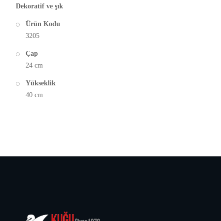
Dekoratif ve şık
Ürün Kodu
3205
Çap
24 cm
Yükseklik
40 cm