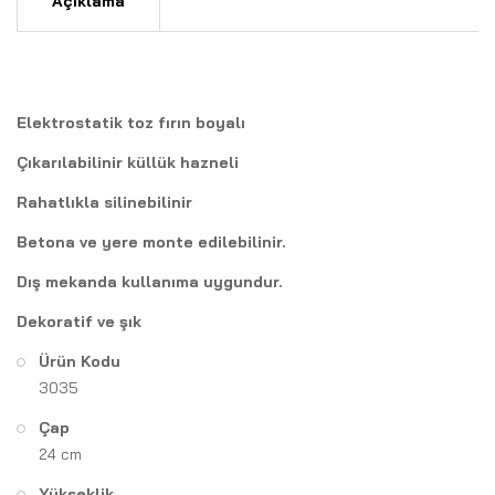
Açıklama
Elektrostatik toz fırın boyalı
Çıkarılabilinir küllük hazneli
Rahatlıkla silinebilinir
Betona ve yere monte edilebilinir.
Dış mekanda kullanıma uygundur.
Dekoratif ve şık
Ürün Kodu
3035
Çap
24 cm
Yükseklik