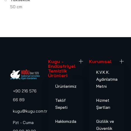
50 cm
Kugu -
Kurumsal
Endüstriyel
Temizlik
K.V.K.K.
Ürünleri
Aydınlatma
Ürünlerimiz
Metni
+90 216 576
66 89
Teklif
Hizmet
Sepeti
Şartları
kugu@kugu.com.tr
Hakkımızda
Gizlilik ve
Pzt - Cuma
Güvenlik