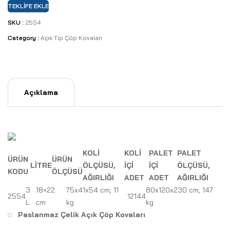
TEKLIFE EKLE
SKU :
2554
Category :
Açık Tip Çöp Kovaları
Açıklama
KOLİ
KOLİ
PALET
PALET
ÜRÜN
ÜRÜN
LİTRE
ÖLÇÜSÜ,
İÇİ
İÇİ
ÖLÇÜSÜ,
KODU
ÖLÇÜSÜ
AĞIRLIĞI
ADET
ADET
AĞIRLIĞI
3
18×22
75x41x54 cm, 11
80x120x230 cm, 147
2554
12
144
L
cm
kg
kg
Paslanmaz Çelik Açık Çöp Kovaları