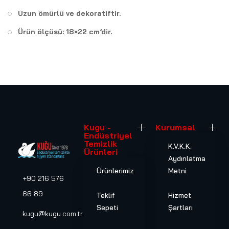
Uzun ömürlü ve dekoratiftir.
Ürün ölçüsü: 18×22 cm’dir.
Kugu -
Kurumsal
Endüstriyel
Temizlik
K.V.K.K.
Ürünleri
Aydınlatma
Ürünlerimiz
Metni
+90 216 576
66 89
Teklif
Hizmet
Sepeti
Şartları
kugu@kugu.com.tr