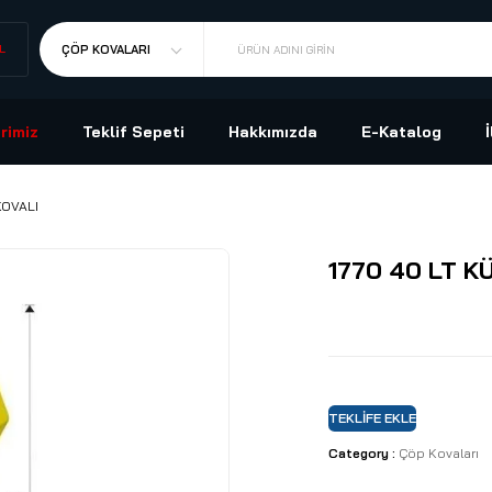
L
ÇÖP KOVALARI
ÜRÜN ADINI GIRIN
rimiz
Teklif Sepeti
Hakkımızda
E-Katalog
KOVALI
1770 40 LT K
TEKLIFE EKLE
Category :
Çöp Kovaları