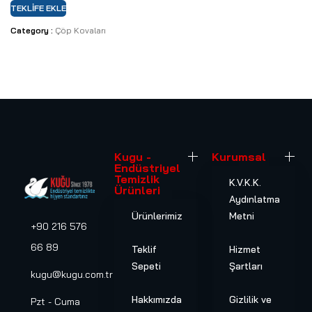
TEKLIFE EKLE
Category :
Çöp Kovaları
Kugu -
Kurumsal
Endüstriyel
Temizlik
K.V.K.K.
Ürünleri
Aydınlatma
Ürünlerimiz
Metni
+90 216 576
66 89
Teklif
Hizmet
Sepeti
Şartları
kugu@kugu.com.tr
Hakkımızda
Gizlilik ve
Pzt - Cuma