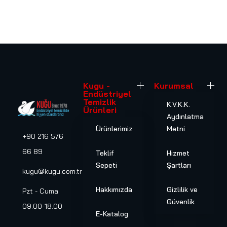
Kugu -
Kurumsal
Endüstriyel
Temizlik
K.V.K.K.
Ürünleri
Aydınlatma
Ürünlerimiz
Metni
+90 216 576
66 89
Teklif
Hizmet
Sepeti
Şartları
kugu@kugu.com.tr
Hakkımızda
Gizlilik ve
Pzt - Cuma
Güvenlik
09.00-18.00
E-Katalog