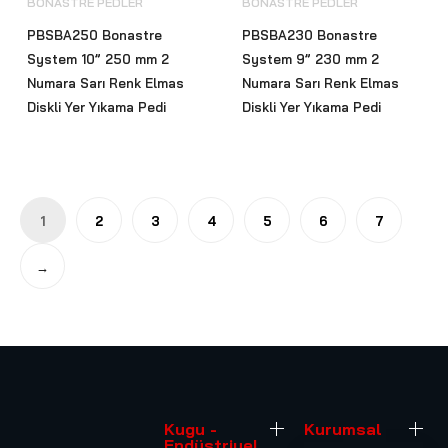
BONASTRE PEDLER
BONASTRE PEDLER
PBSBA250 Bonastre
PBSBA230 Bonastre
System 10” 250 mm 2
System 9” 230 mm 2
Numara Sarı Renk Elmas
Numara Sarı Renk Elmas
Diskli Yer Yıkama Pedi
Diskli Yer Yıkama Pedi
1
2
3
4
5
6
7
→
Kugu -
Kurumsal
Endüstriyel