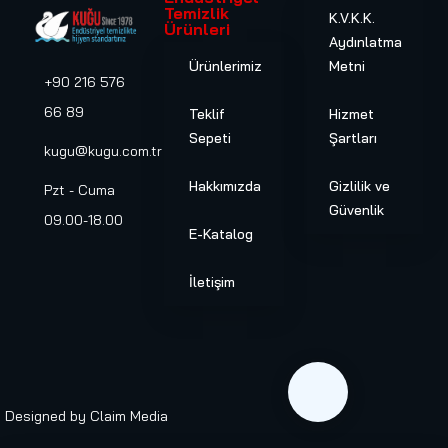
Temizlik
K.V.K.K.
Ürünleri
Aydınlatma
Ürünlerimiz
Metni
+90 216 576
66 89
Teklif
Hizmet
Sepeti
Şartları
kugu@kugu.com.tr
Hakkımızda
Gizlilik ve
Pzt - Cuma
Güvenlik
09.00-18.00
E-Katalog
İletişim
Designed by
Claim Media