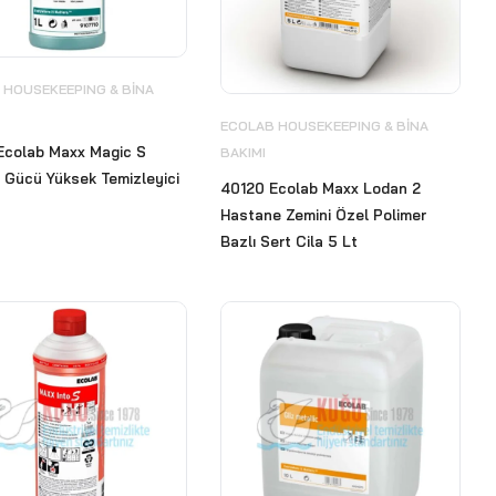
 HOUSEKEEPING & BİNA
ECOLAB HOUSEKEEPING & BİNA
Ecolab Maxx Magic S
BAKIMI
 Gücü Yüksek Temizleyici
40120 Ecolab Maxx Lodan 2
Hastane Zemini Özel Polimer
Bazlı Sert Cila 5 Lt