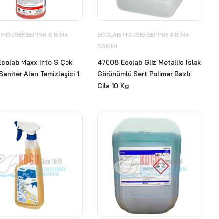
 HOUSEKEEPING & BİNA
ECOLAB HOUSEKEEPING & BİNA
BAKIMI
Ecolab Maxx Into S Çok
47008 Ecolab Gliz Metallic Islak
Saniter Alan Temizleyici 1
Görünümlü Sert Polimer Bazlı
Cila 10 Kg