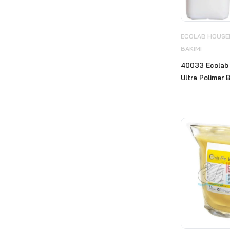
Diversey
(412)
Ecolab
(240)
ECOLAB HOUSEK
BAKIMI
ECOLAB HOUSEKEEPING
& BİNA BAKIMI
(53)
40033 Ecolab 
Ultra Polimer B
ECOLAB KİŞİSEL VE EL
HİJYEN ÜRÜNLERİ
(20)
Ecolab Mutfak Hijyeni
(64)
ECOLAB ÖZEL ÜRÜNLER
(9)
ECOLAB TEKSTİL HİJYENİ
(45)
Ekipmanlar
(45)
TopClin
(17)
Ekokim Hijyen ve Temizlik