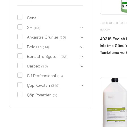
Genel
ECOLAB HOUSEK
3M
(113)
BAKIMI
Ankastre Ürünler
(30)
40318 Ecolab 
Islatma Gücü 
Belezza
(34)
Temizleme ve B
Bonastre System
(22)
Carpex
(90)
Cif Professional
(15)
Çöp Kovaları
(349)
Çöp Poşetleri
(5)
CWS
(18)
Deri Kaplı Ürünler
(29)
Dezenfektan Hijyen Standı
(12)