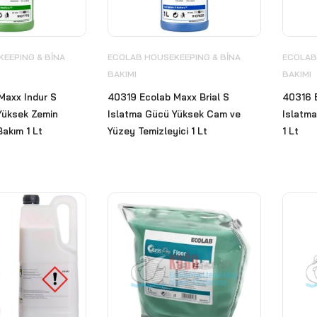
EEPING & BİNA
ECOLAB HOUSEKEEPING & BİNA
ECOLAB
BAKIMI
BAKIMI
Maxx Indur S
40319 Ecolab Maxx Brial S
40316 
Yüksek Zemin
Islatma Gücü Yüksek Cam ve
Islatma
akım 1 Lt
Yüzey Temizleyici 1 Lt
1 Lt