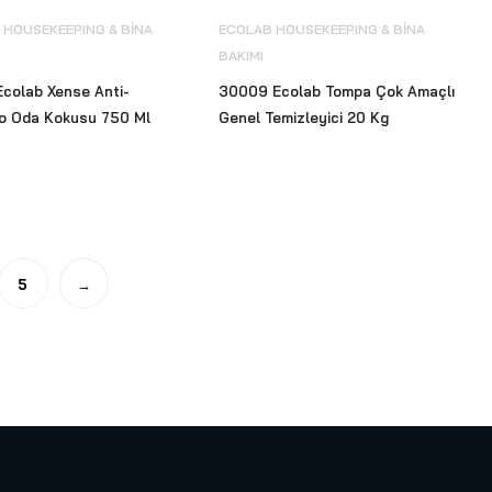
 HOUSEKEEPING & BİNA
ECOLAB HOUSEKEEPING & BİNA
BAKIMI
colab Xense Anti-
30009 Ecolab Tompa Çok Amaçlı
o Oda Kokusu 750 Ml
Genel Temizleyici 20 Kg
5
→