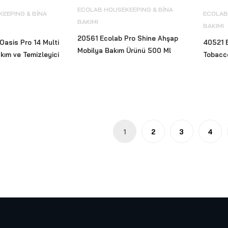
ECOLAB HOUSEKEEPING & BİNA
EEPING & BİNA
ECOLAB
BAKIMI
BAKIMI
20561 Ecolab Pro Shine Ahşap
asis Pro 14 Multi
40521 E
Mobilya Bakım Ürünü 500 Ml
ım ve Temizleyici
Tobacc
1
2
3
4