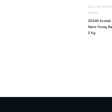
Ürünleri
(30)
ECOLAB HOUSEK
El Kurutma Cihazları
(34)
BAKIMI
Engelli Tutunma Barları
(12)
20246 Ecolab O
Nano Yüzey Bak
Eyüp Sabri Tuncer
(1)
2 Kg
EZshine Elmas Pedleri
(4)
Fantom Profesyonel
(12)
Focus
(74)
Fotoselli Batarya
(11)
Geri Dönüşüm Sıfır Atık Çöp
Kovası
(98)
Güzel Kokular ve Koku
Makineleri
(48)
Islak Hacim Ekipmanları
(71)
Kombine Kağıt Havlu