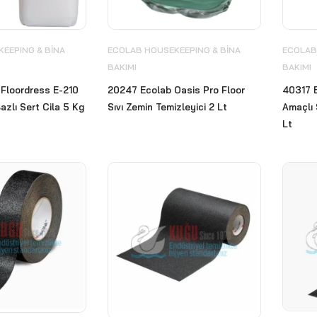
EEPING & BİNA
ECOLAB HOUSEKEEPING & BİNA
ECOLAB
BAKIMI
BAKIMI
Floordress E-210
20247 Ecolab Oasis Pro Floor
40317 
azlı Sert Cila 5 Kg
Sıvı Zemin Temizleyici 2 Lt
Amaçlı 
Lt