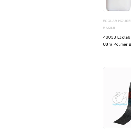
Zemin Pedleri
(22)
Ankastre Ürünler
ECOLAB HOUSEK
(30)
BAKIMI
Belezza
(34)
40033 Ecolab 
Bonastre System
(22)
Ultra Polimer B
Carpex
(90)
Cif Professional
(15)
Çöp Kovaları
(349)
Çöp Poşetleri
(5)
CWS
(18)
Deri Kaplı Ürünler
(29)
Dezenfektan Hijyen Standı
(12)
Diversey
(412)
Ecolab
(240)