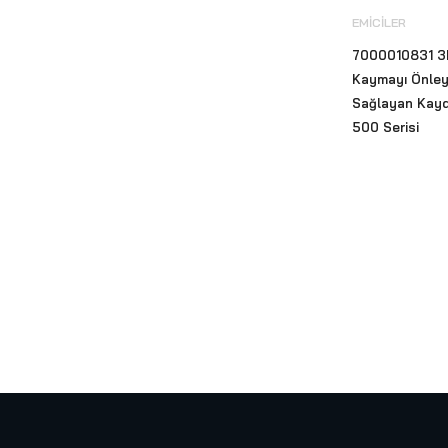
EMICILER
ECOLAB HOUSEKEEPING
7000010831 3
& BİNA BAKIMI
(53)
Kaymayı Önle
ECOLAB KİŞİSEL VE EL
Sağlayan Kayd
HİJYEN ÜRÜNLERİ
(20)
500 Serisi
Ecolab Mutfak Hijyeni
(64)
ECOLAB ÖZEL ÜRÜNLER
(9)
ECOLAB TEKSTİL HİJYENİ
(45)
Ekipmanlar
(45)
TopClin
(17)
Ekokim Hijyen ve Temizlik
Ürünleri
(30)
El Kurutma Cihazları
(34)