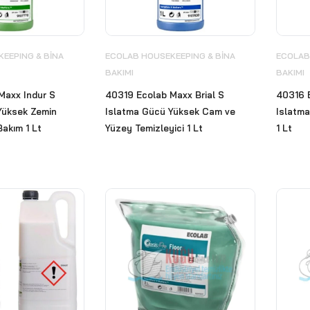
EEPING & BİNA
ECOLAB HOUSEKEEPING & BİNA
ECOLAB
BAKIMI
BAKIMI
Maxx Indur S
40319 Ecolab Maxx Brial S
40316 
Yüksek Zemin
Islatma Gücü Yüksek Cam ve
Islatma
akım 1 Lt
Yüzey Temizleyici 1 Lt
1 Lt