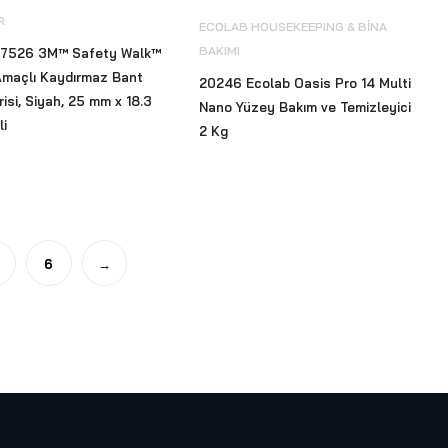
R
ECOLAB HOUSEKEEPING & BİNA
BAKIMI
7526 3M™ Safety Walk™
Amaçlı Kaydırmaz Bant
20246 Ecolab Oasis Pro 14 Multi
isi, Siyah, 25 mm x 18.3
Nano Yüzey Bakım ve Temizleyici
li
2 Kg
6
→