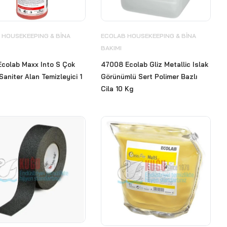
 HOUSEKEEPING & BİNA
ECOLAB HOUSEKEEPING & BİNA
BAKIMI
Ecolab Maxx Into S Çok
47008 Ecolab Gliz Metallic Islak
Saniter Alan Temizleyici 1
Görünümlü Sert Polimer Bazlı
Cila 10 Kg