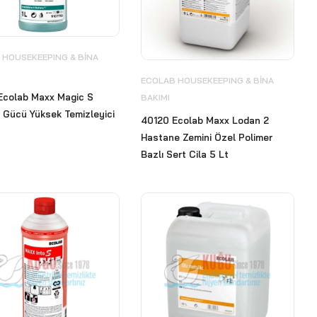
 HOUSEKEEPING & BİNA
ECOLAB HOUSEKEEPING & BİNA
Ecolab Maxx Magic S
BAKIMI
 Gücü Yüksek Temizleyici
40120 Ecolab Maxx Lodan 2
Hastane Zemini Özel Polimer
Bazlı Sert Cila 5 Lt