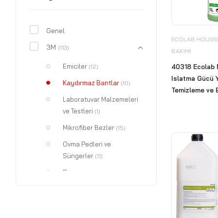
Genel
ECOLAB HOUSEK
3M
(113)
BAKIMI
Emiciler
40318 Ecolab 
(12)
Islatma Gücü 
Kaydırmaz Bantlar
(10)
Temizleme ve B
Laboratuvar Malzemeleri
ve Testleri
(1)
Mikrofiber Bezler
(15)
Ovma Pedleri ve
Süngerler
(11)
Paspas
(35)
Temizlik Kimyasalları ve
Dezenfektanlar
(1)
Temizlik Malzemeleri
(6)