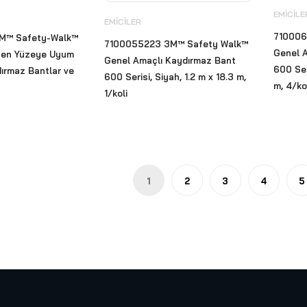
EMICILE
EMICILER
710006
M™ Safety-Walk™
7100055223 3M™ Safety Walk™
Genel 
yen Yüzeye Uyum
Genel Amaçlı Kaydırmaz Bant
600 Ser
ırmaz Bantlar ve
600 Serisi, Siyah, 1.2 m x 18.3 m,
m, 4/ko
1/koli
1
2
3
4
5