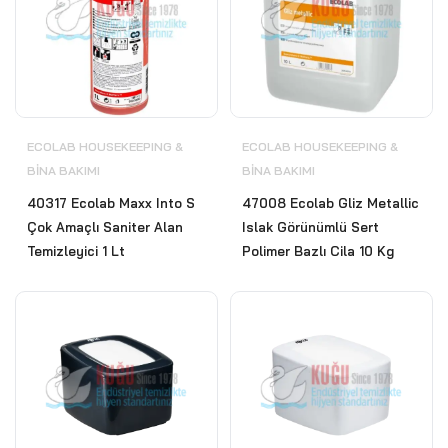
ECOLAB HOUSEKEEPING &
ECOLAB HOUSEKEEPING &
BİNA BAKIMI
BİNA BAKIMI
40317 Ecolab Maxx Into S
47008 Ecolab Gliz Metallic
Çok Amaçlı Saniter Alan
Islak Görünümlü Sert
Temizleyici 1 Lt
Polimer Bazlı Cila 10 Kg