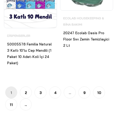
ECOLAB HOUSEKEEPING &
BİNA BAKIMI
20247 Ecolab Oasis Pro
DISPENSERLER
Floor Sıvı Zemin Temizleyici
50005578 Familia Natural
2 Lt
3 Katlı 10'lu Cep Mendili (1
Paket 10 Adet-Koli İçi 24
Paket)
1
2
3
4
…
9
10
11
→