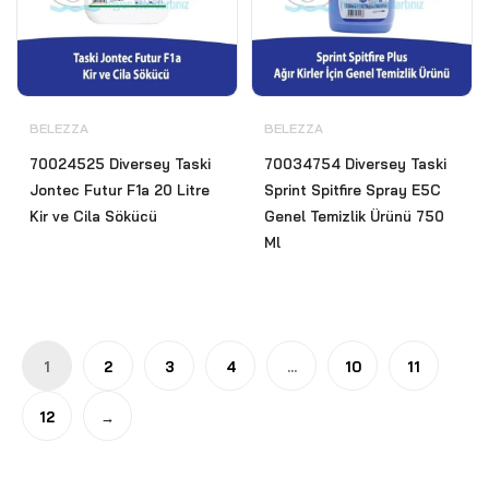
BELEZZA
BELEZZA
70024525 Diversey Taski
70034754 Diversey Taski
Jontec Futur F1a 20 Litre
Sprint Spitfire Spray E5C
Kir ve Cila Sökücü
Genel Temizlik Ürünü 750
Ml
1
2
3
4
…
10
11
12
→