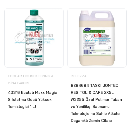
ECOLAB HOUSEKEEPING &
BELEZZA
BİNA BAKIMI
9294694 TASKI JONTEC
40316 Ecolab Maxx Magic
RESITOL & CARE 2X5L
S Islatma Gücü Yüksek
W3255 Özel Polimer Taban
Temizleyici 1 Lt
ve Yenilikçi Balmumu
Teknolojisine Sahip Alkole
Dayanıklı Zemin Cilası