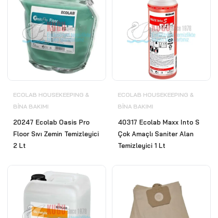
ECOLAB HOUSEKEEPING &
ECOLAB HOUSEKEEPING &
BİNA BAKIMI
BİNA BAKIMI
20247 Ecolab Oasis Pro
40317 Ecolab Maxx Into S
Floor Sıvı Zemin Temizleyici
Çok Amaçlı Saniter Alan
2 Lt
Temizleyici 1 Lt