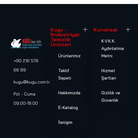
Kugu -
Kurumsal
Endüstriyel
Temizlik
K.V.K.K.
Ürünleri
Aydınlatma
Ürünlerimiz
Metni
+90 216 576
66 89
Teklif
Hizmet
Sepeti
Şartları
kugu@kugu.com.tr
Hakkımızda
Gizlilik ve
Pzt - Cuma
Güvenlik
09.00-18.00
E-Katalog
İletişim