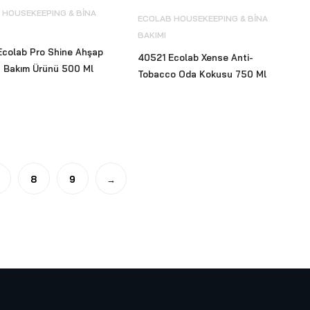
 HOUSEKEEPING & BİNA
ECOLAB HOUSEKEEPING & BİNA
BAKIMI
Ecolab Pro Shine Ahşap
40521 Ecolab Xense Anti-
a Bakım Ürünü 500 Ml
Tobacco Oda Kokusu 750 Ml
8
9
→