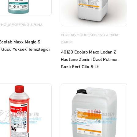
 HOUSEKEEPING & BİNA
ECOLAB HOUSEKEEPING & BİNA
Ecolab Maxx Magic S
BAKIMI
 Gücü Yüksek Temizleyici
40120 Ecolab Maxx Lodan 2
Hastane Zemini Özel Polimer
Bazlı Sert Cila 5 Lt