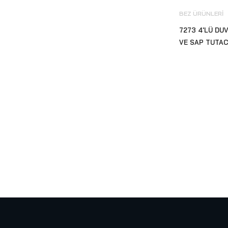
Ürünleri
(30)
BEZ ÜRÜNLERI
El Kurutma Cihazları
(34)
7273 4'LÜ DU
Engelli Tutunma Barları
(12)
VE SAP TUTAC
Eyüp Sabri Tuncer
(1)
EZshine Elmas Pedleri
(4)
Fantom Profesyonel
(12)
Focus
(74)
Fotoselli Batarya
(11)
Geri Dönüşüm Sıfır Atık Çöp
Kovası
(98)
Güzel Kokular ve Koku
Makineleri
(48)
Islak Hacim Ekipmanları
(71)
Kombine Kağıt Havlu