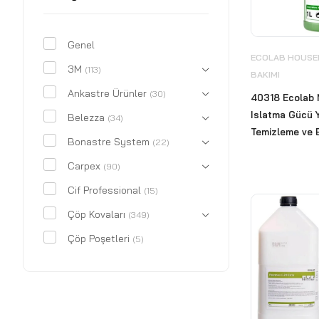
Genel
ECOLAB HOUSEK
3M
(113)
BAKIMI
Ankastre Ürünler
(30)
40318 Ecolab 
Islatma Gücü 
Belezza
(34)
Temizleme ve B
Bonastre System
(22)
Carpex
(90)
Cif Professional
(15)
Çöp Kovaları
(349)
Çöp Poşetleri
(5)
CWS
(18)
Deri Kaplı Ürünler
(29)
Dezenfektan Hijyen Standı
(12)