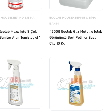
 HOUSEKEEPING & BİNA
ECOLAB HOUSEKEEPING & BİNA
BAKIMI
Ecolab Maxx Into S Çok
47008 Ecolab Gliz Metallic Islak
Saniter Alan Temizleyici 1
Görünümlü Sert Polimer Bazlı
Cila 10 Kg