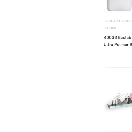
Diversey
(412)
Ecolab
(240)
ECOLAB HOUSEK
BAKIMI
ECOLAB HOUSEKEEPING
& BİNA BAKIMI
(53)
40033 Ecolab 
Ultra Polimer B
ECOLAB KİŞİSEL VE EL
HİJYEN ÜRÜNLERİ
(20)
Ecolab Mutfak Hijyeni
(64)
ECOLAB ÖZEL ÜRÜNLER
(9)
ECOLAB TEKSTİL HİJYENİ
(45)
Ekipmanlar
(45)
TopClin
(17)
Ekokim Hijyen ve Temizlik