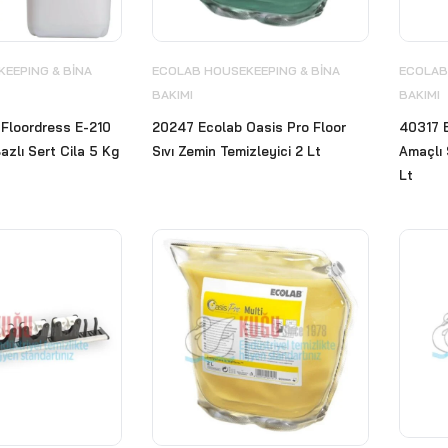
EEPING & BİNA
ECOLAB HOUSEKEEPING & BİNA
ECOLAB
BAKIMI
BAKIMI
Floordress E-210
20247 Ecolab Oasis Pro Floor
40317 
azlı Sert Cila 5 Kg
Sıvı Zemin Temizleyici 2 Lt
Amaçlı 
Lt