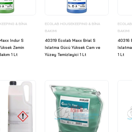
EEPING & BİNA
ECOLAB HOUSEKEEPING & BİNA
ECOLAB
BAKIMI
BAKIMI
Maxx Indur S
40319 Ecolab Maxx Brial S
40316 
Yüksek Zemin
Islatma Gücü Yüksek Cam ve
Islatma
akım 1 Lt
Yüzey Temizleyici 1 Lt
1 Lt