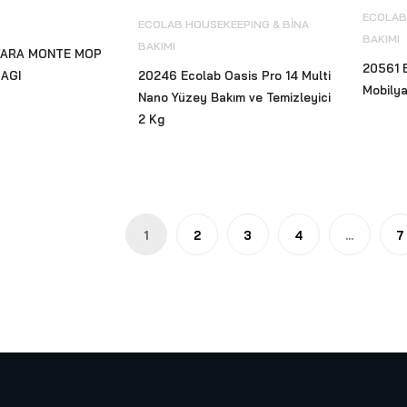
ECOLAB
ECOLAB HOUSEKEEPING & BİNA
BAKIMI
BAKIMI
VARA MONTE MOP
20561 
AGI
20246 Ecolab Oasis Pro 14 Multi
Mobily
Nano Yüzey Bakım ve Temizleyici
2 Kg
1
2
3
4
…
7